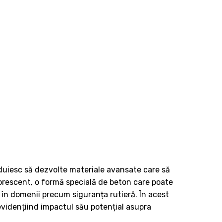
trăduiesc să dezvolte materiale avansate care să
forescent, o formă specială de beton care poate
 în domenii precum siguranța rutieră. În acest
 evidențiind impactul său potențial asupra