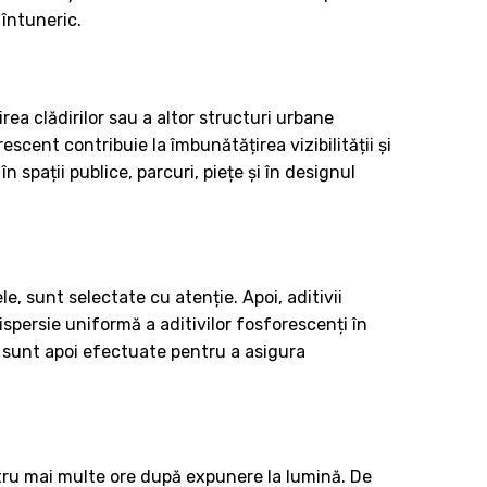
 întuneric.
rea clădirilor sau a altor structuri urbane
scent contribuie la îmbunătățirea vizibilității și
 spații publice, parcuri, piețe și în designul
e, sunt selectate cu atenție. Apoi, aditivii
spersie uniformă a aditivilor fosforescenți în
e sunt apoi efectuate pentru a asigura
ru mai multe ore după expunere la lumină. De