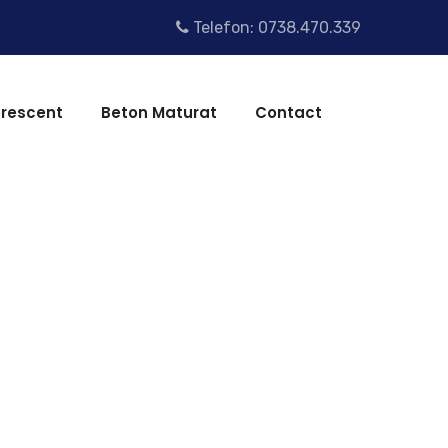
Telefon: 0738.470.339
orescent
Beton Maturat
Contact