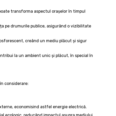
 poate transforma aspectul orașelor în timpul
ța pe drumurile publice, asigurând o vizibilitate
 fosforescent, creând un mediu plăcut și sigur
ntribui la un ambient unic și plăcut, în special în
în considerare:
terne, economisind astfel energie electrică.
rial ecologic, reducând impactul asupra mediului