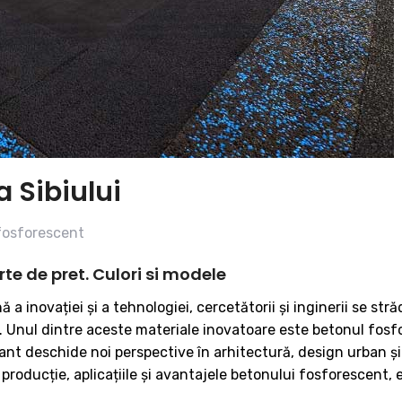
 Sibiului
fosforescent
te de pret. Culori si modele
 a inovației și a tehnologiei, cercetătorii și inginerii se s
i. Unul dintre aceste materiale inovatoare este betonul fos
ant deschide noi perspective în arhitectură, design urban și
e producție, aplicațiile și avantajele betonului fosforescent,