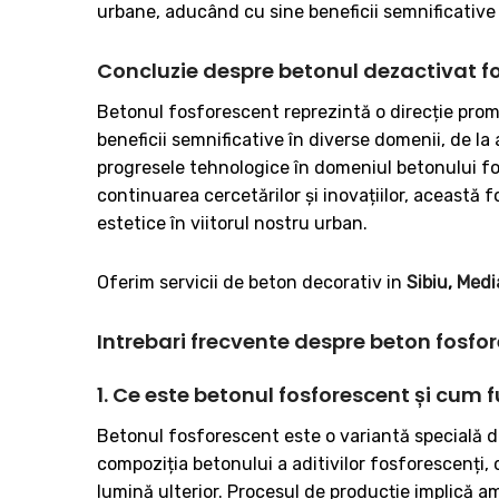
urbane, aducând cu sine beneficii semnificative 
Concluzie despre betonul dezactivat f
Betonul fosforescent reprezintă o direcție promi
beneficii semnificative în diverse domenii, de la
progresele tehnologice în domeniul betonului fo
continuarea cercetărilor și inovațiilor, această 
estetice în viitorul nostru urban.
Oferim servicii de beton decorativ in
Sibiu
,
Medi
Intrebari frecvente despre beton fosfo
1. Ce este betonul fosforescent și cum
Betonul fosforescent este o variantă specială d
compoziția betonului a aditivilor fosforescenți, 
lumină ulterior. Procesul de producție implică am