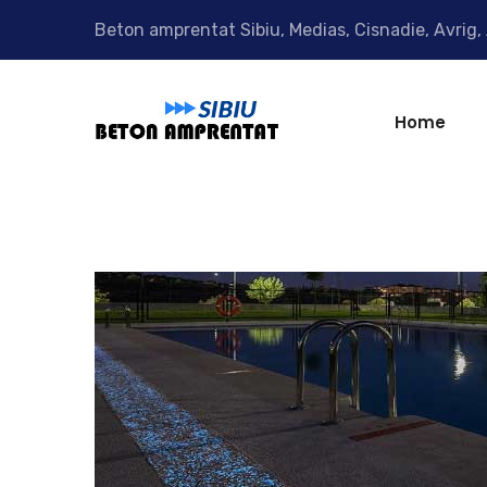
Beton amprentat Sibiu, Medias, Cisnadie, Avrig,
Home