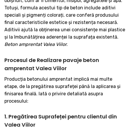
obișnuit, cum ar fi cimentul, nisipul, agregatele și apa.
Totuși, formula acestui tip de beton include aditivi
speciali și pigmenți colorați, care conferă produsului
final caracteristicile estetice și rezistența necesară.
Aditivii ajută la obținerea unei consistențe mai plastice
și la îmbunătățirea aderenței la suprafața existentă.
Beton amprentat Valea Viilor.
Procesul de Realizare pavaje beton
amprentat Valea Viilor
Producția betonului amprentat implică mai multe
etape, de la pregătirea suprafeței până la aplicarea și
finisarea finală. Iată o privire detaliată asupra
procesului:
1. Pregătirea Suprafeței pentru clientul din
Valea Viilor