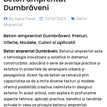
Dumbrăveni
By Ioana Pavel
21/12/2023
Beton
amprentat
Beton amprentat Dumbrăveni. Preturi,
Oferte, Modele, Culori si aplicatii
Beton amprentat Dumbrăveni.
Betonul amprentat este
o tehnologie inovatoare și estetică în domeniul
construcțiilor, aducând o serie de avantaje practice și
estetice în proiectele de amenajare urbană și
peisagistică. Acest tip de beton se remarcă prin
capacitatea sa de a imita diverse texturi și modele,
oferind posibilități creative nelimitate în designul
exterior. În acest articol, vom explora în profunzime
aspecte tehnice, aplicații practice, beneficii și tendințe
actuale în ceea ce privește betonul amprentat.