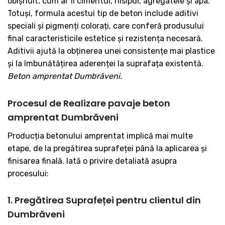
obișnuit, cum ar fi cimentul, nisipul, agregatele și apa.
Totuși, formula acestui tip de beton include aditivi
speciali și pigmenți colorați, care conferă produsului
final caracteristicile estetice și rezistența necesară.
Aditivii ajută la obținerea unei consistențe mai plastice
și la îmbunătățirea aderenței la suprafața existentă.
Beton amprentat Dumbrăveni.
Procesul de Realizare pavaje beton
amprentat Dumbrăveni
Producția betonului amprentat implică mai multe
etape, de la pregătirea suprafeței până la aplicarea și
finisarea finală. Iată o privire detaliată asupra
procesului:
1. Pregătirea Suprafeței pentru clientul din
Dumbrăveni