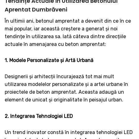
Tendințe Actuale în Utilizarea Betonului
Aprentat Dumbrăveni
În ultimii ani, betonul amprentat a devenit din ce în ce
mai popular, iar această creștere a generat și noi
tendințe în utilizarea sa. Iată câteva dintre direcțiile
actuale în amenajarea cu beton amprentat:
1. Modele Personalizate și Artă Urbană
Designerii și arhitecții încurajează tot mai mult
utilizarea modelelor personalizate și a artei urbane în
proiectele de beton amprentat. Aceasta adaugă un
element de unicat și originalitate în peisajul urban.
2. Integrarea Tehnologiei LED
Un trend inovator constă în integrarea tehnologiei LED