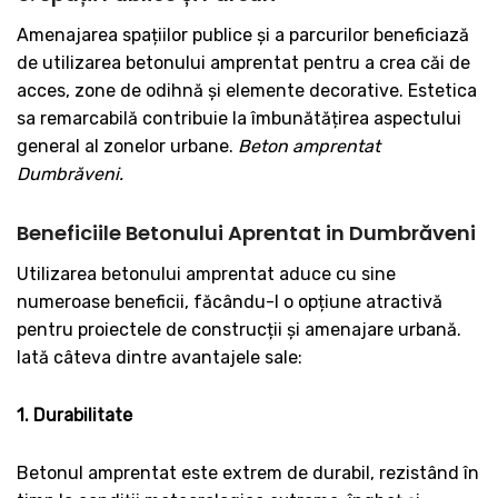
Amenajarea spațiilor publice și a parcurilor beneficiază
de utilizarea betonului amprentat pentru a crea căi de
acces, zone de odihnă și elemente decorative. Estetica
sa remarcabilă contribuie la îmbunătățirea aspectului
general al zonelor urbane.
Beton amprentat
Dumbrăveni.
Beneficiile Betonului Aprentat in Dumbrăveni
Utilizarea betonului amprentat aduce cu sine
numeroase beneficii, făcându-l o opțiune atractivă
pentru proiectele de construcții și amenajare urbană.
Iată câteva dintre avantajele sale:
1. Durabilitate
Betonul amprentat este extrem de durabil, rezistând în