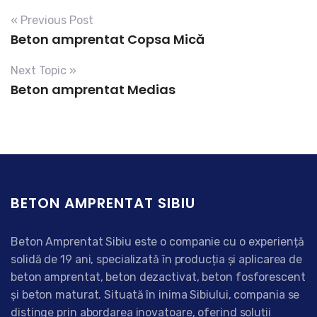
« Previous Post
Beton amprentat Copsa Mică
Next Topic »
Beton amprentat Medias
BETON AMPRENTAT SIBIU
Beton Amprentat Sibiu este o companie cu o experiență
solidă de 19 ani, specializată în producția și aplicarea de
beton amprentat, beton dezactivat, beton fosforescent
și beton maturat. Situată în inima Sibiului, compania se
distinge prin abordarea inovatoare, oferind soluții