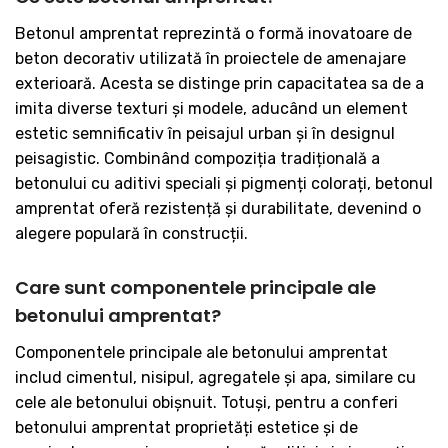
Betonul amprentat reprezintă o formă inovatoare de
beton decorativ utilizată în proiectele de amenajare
exterioară. Acesta se distinge prin capacitatea sa de a
imita diverse texturi și modele, aducând un element
estetic semnificativ în peisajul urban și în designul
peisagistic. Combinând compoziția tradițională a
betonului cu aditivi speciali și pigmenți colorați, betonul
amprentat oferă rezistență și durabilitate, devenind o
alegere populară în construcții.
Care sunt componentele principale ale
betonului amprentat?
Componentele principale ale betonului amprentat
includ cimentul, nisipul, agregatele și apa, similare cu
cele ale betonului obișnuit. Totuși, pentru a conferi
betonului amprentat proprietăți estetice și de