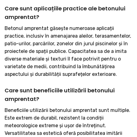
Care sunt aplicațiile practice ale betonului
amprentat?
Betonul amprentat găsește numeroase aplicații
practice, inclusiv în amenajarea aleilor, terasamentelor,
patio-urilor, parcărilor, zonelor din jurul piscinelor și în
proiectele de spații publice. Capacitatea sa de a imita
diverse materiale și texturi îl face potrivit pentru o
varietate de medii, contribuind la îmbunătățirea
aspectului și durabilității suprafețelor exterioare.
Care sunt beneficiile utilizării betonului
amprentat?
Beneficiile utilizării betonului amprentat sunt multiple.
Este extrem de durabil, rezistent la condiții
meteorologice extreme și ușor de întreținut.
Versatilitatea sa estetică oferă posibilitatea imitării