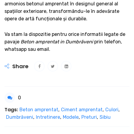
armonios betonul amprentat în designul general al
spațiilor exterioare, transformându-le în adevărate
opere de artă funcționale și durabile.
Va stam la dispozitie pentru orice informatii legate de
pavaje
Beton amprentat in Dumbrăveni
prin telefon,
whatsapp sau email.
Share
0
Tags:
Beton amprentat
,
Ciment amprentat
,
Culori
,
Dumbrăveni
,
Intretinere
,
Modele
,
Preturi
,
Sibiu