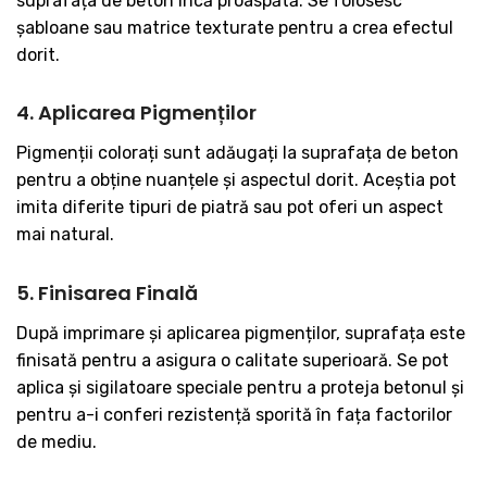
suprafața de beton încă proaspătă. Se folosesc
șabloane sau matrice texturate pentru a crea efectul
dorit.
4. Aplicarea Pigmenților
Pigmenții colorați sunt adăugați la suprafața de beton
pentru a obține nuanțele și aspectul dorit. Aceștia pot
imita diferite tipuri de piatră sau pot oferi un aspect
mai natural.
5. Finisarea Finală
După imprimare și aplicarea pigmenților, suprafața este
finisată pentru a asigura o calitate superioară. Se pot
aplica și sigilatoare speciale pentru a proteja betonul și
pentru a-i conferi rezistență sporită în fața factorilor
de mediu.