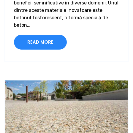
beneficii semnificative în diverse domenii. Unul
dintre aceste materiale inovatoare este
betonul fosforescent, o formă specială de
beton…
READ MORE