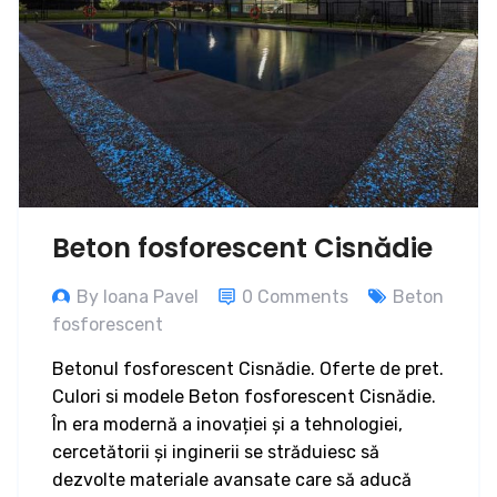
Beton fosforescent Cisnădie
By Ioana Pavel
0 Comments
Beton
fosforescent
Betonul fosforescent Cisnădie. Oferte de pret.
Culori si modele Beton fosforescent Cisnădie.
În era modernă a inovației și a tehnologiei,
cercetătorii și inginerii se străduiesc să
dezvolte materiale avansate care să aducă