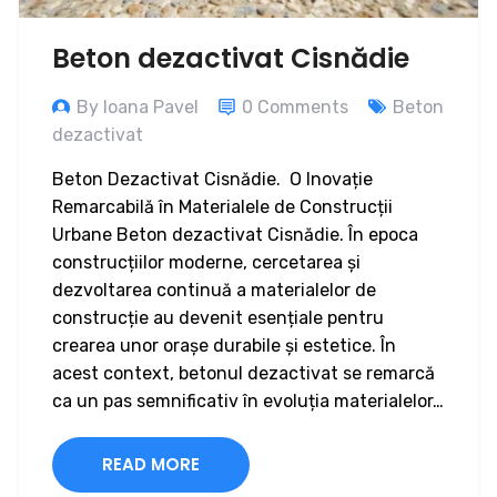
Beton dezactivat Cisnădie
By Ioana Pavel
0 Comments
Beton
dezactivat
Beton Dezactivat Cisnădie. O Inovație
Remarcabilă în Materialele de Construcții
Urbane Beton dezactivat Cisnădie. În epoca
construcțiilor moderne, cercetarea și
dezvoltarea continuă a materialelor de
construcție au devenit esențiale pentru
crearea unor orașe durabile și estetice. În
acest context, betonul dezactivat se remarcă
ca un pas semnificativ în evoluția materialelor…
READ MORE